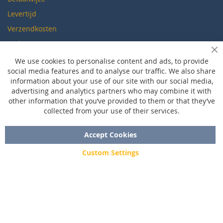
Levertijd
Verzendkosten
Ruilen & retourneren
Sl
We use cookies to personalise content and ads, to provide
social media features and to analyse our traffic. We also share
Vragen
information about your use of our site with our social media,
Veelgestelde vragen
advertising and analytics partners who may combine it with
other information that you’ve provided to them or that they’ve
Maattabel
collected from your use of their services.
Maatwerk
Contact
Accept Cookies
Custom Settings
Copyright © 2020 - 2026 UniGear. All rights reserved.