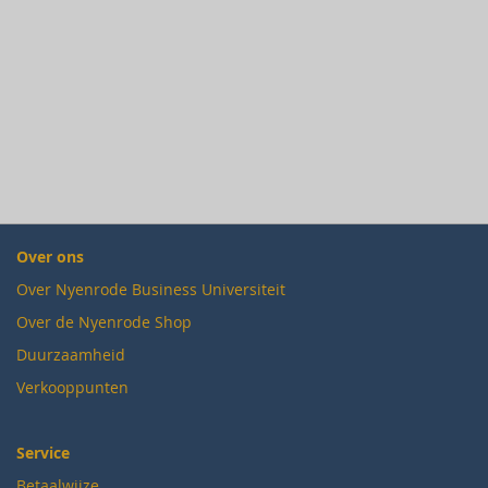
Over ons
Over Nyenrode Business Universiteit
Over de Nyenrode Shop
Duurzaamheid
Verkooppunten
Service
Betaalwijze