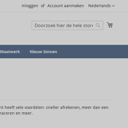
Taal
Inloggen
Account aanmaken
Nederlands
Mijn wi
Zoeken
Zoeken
Maatwerk
Nieuw binnen
 heeft vele voordelen: sneller afrekenen, meer dan een
traceren en meer.