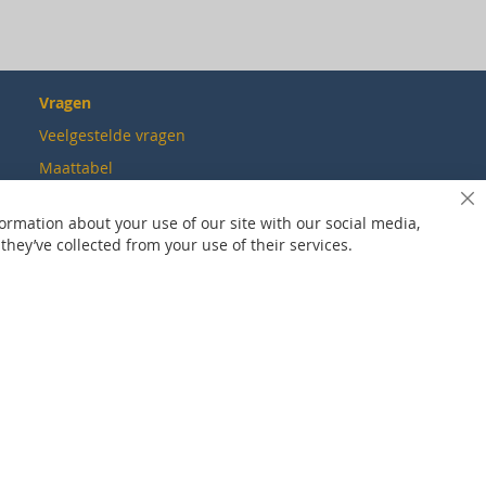
Vragen
Veelgestelde vragen
Maattabel
Maatwerk
Sl
ormation about your use of our site with our social media,
Contact
hey’ve collected from your use of their services.