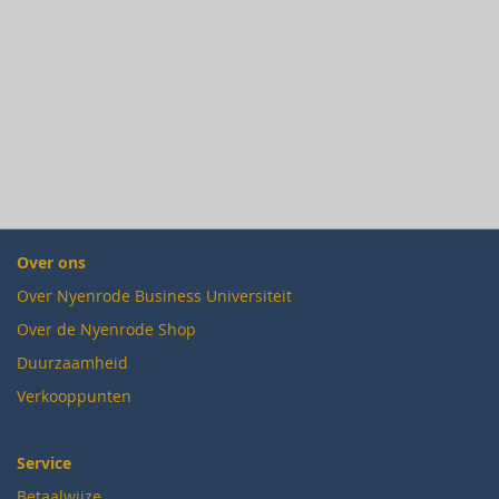
Over ons
Over Nyenrode Business Universiteit
Over de Nyenrode Shop
Duurzaamheid
Verkooppunten
Service
Betaalwijze