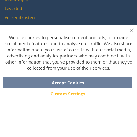
Levertijd
Verzendkosten
Ruilen & retourneren
Sl
We use cookies to personalise content and ads, to provide
social media features and to analyse our traffic. We also share
Vragen
information about your use of our site with our social media,
Veelgestelde vragen
advertising and analytics partners who may combine it with
other information that you’ve provided to them or that they’ve
Maattabel
collected from your use of their services.
Maatwerk
Contact
Accept Cookies
Custom Settings
Copyright © 2020 - 2026 UniGear. All rights reserved.