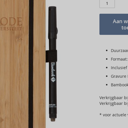
Aan w
to
Duurzaa
Formaat:
Inclusief 
Gravure 
Bambook 
Verkrijgbaar b
Verkrijgbaar b
* voor actuele