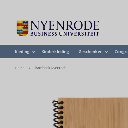
Kleding
Kinderkleding
Geschenken
Congre
Home
Bambook Nyenrode
Skip
to
the
end
of
the
images
gallery