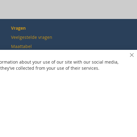
Vragen
Veelgestelde vragen
Maattabel
Maatwerk
Sl
ormation about your use of our site with our social media,
Contact
hey’ve collected from your use of their services.