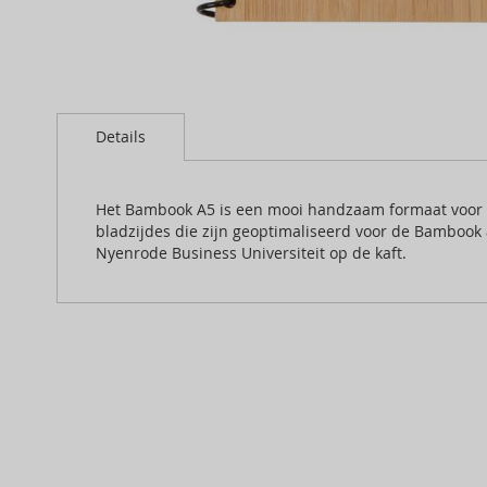
Skip
to
Details
the
beginning
of
the
Het Bambook A5 is een mooi handzaam formaat voor d
images
bladzijdes die zijn geoptimaliseerd voor de Bambook a
gallery
Nyenrode Business Universiteit op de kaft.