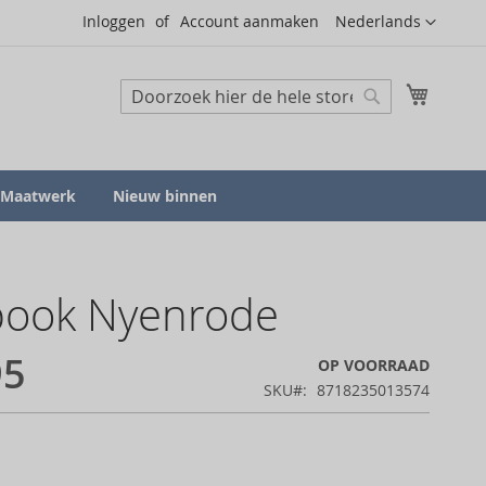
Taal
Inloggen
Account aanmaken
Nederlands
Mijn wi
Zoeken
Zoeken
Maatwerk
Nieuw binnen
ook Nyenrode
95
OP VOORRAAD
SKU
8718235013574