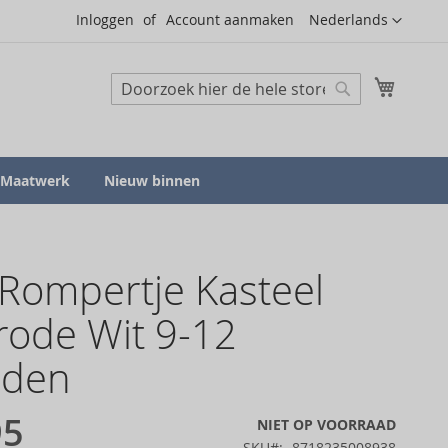
Taal
Inloggen
Account aanmaken
Nederlands
Mijn wi
Zoeken
Zoeken
Maatwerk
Nieuw binnen
Rompertje Kasteel
ode Wit 9-12
den
95
NIET OP VOORRAAD
SKU
8718235008938