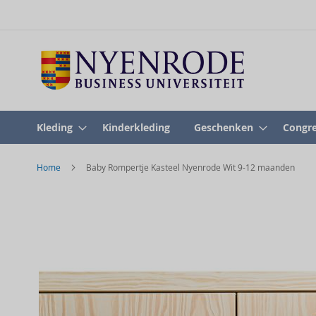
Kleding
Kinderkleding
Geschenken
Congre
Home
Baby Rompertje Kasteel Nyenrode Wit 9-12 maanden
Skip
to
the
end
of
the
images
gallery