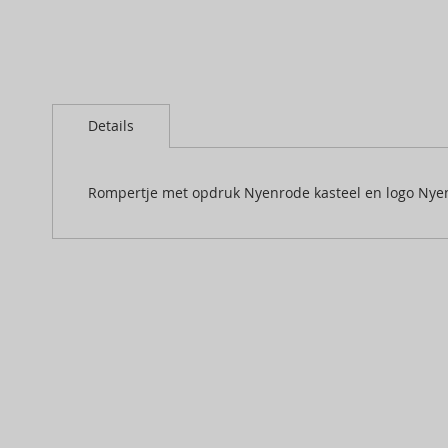
Skip
to
Details
the
beginning
of
the
Rompertje met opdruk Nyenrode kasteel en logo Nyen
images
gallery