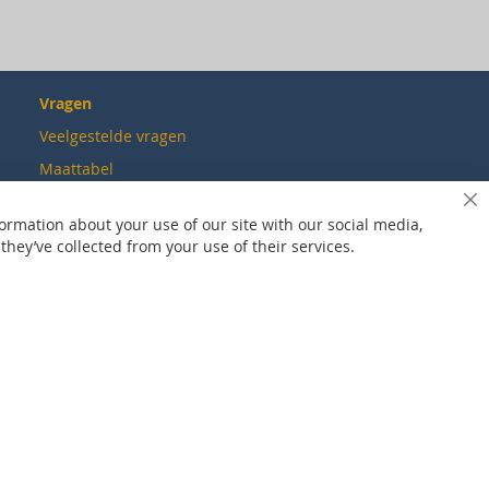
Vragen
Veelgestelde vragen
Maattabel
Maatwerk
Sl
ormation about your use of our site with our social media,
Contact
hey’ve collected from your use of their services.