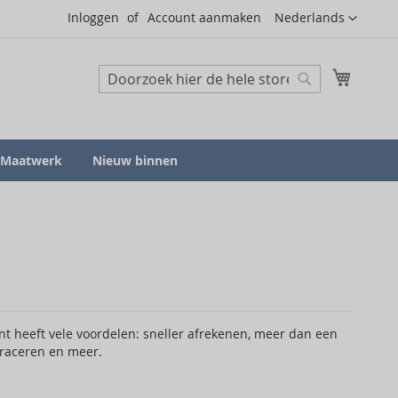
Taal
Inloggen
Account aanmaken
Nederlands
Mijn wi
Zoeken
Zoeken
Maatwerk
Nieuw binnen
 heeft vele voordelen: sneller afrekenen, meer dan een
traceren en meer.